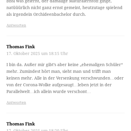
bissl was gelernt, der damalige Maturalerntoff ginge,
natüüürlich nicht ganz ernst gemeint, heutzutage spielend
als irgendein Orchideenbachelor durch.
Antworten
Thomas Fink
17. Oktober 2025 um 18:15 Uhr
I bin da. Außer mir gibt’s aber keine „ehemaligen Schüler“
mehr. Zumindest hört man, sieht man und trifft man
keinen mehr. Alle in der Versenkung verschwunden…oder
von der Corona-Wolke aufgesaugt…leben jetzt in der
Parallelwelt…ich allein wurde verschont…
Antworten
Thomas Fink
17. Oktober 2025 um 18:20 Uhr