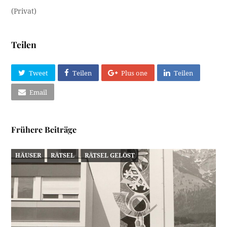
(Privat)
Teilen
Tweet
Teilen
Plus one
Teilen
Email
Frühere Beiträge
HÄUSER
RÄTSEL
RÄTSEL GELÖST