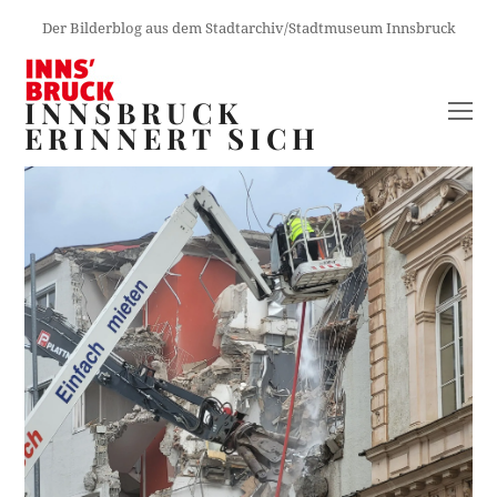
Der Bilderblog aus dem Stadtarchiv/Stadtmuseum Innsbruck
INNSBRUCK
O
ERINNERT SICH
M
M