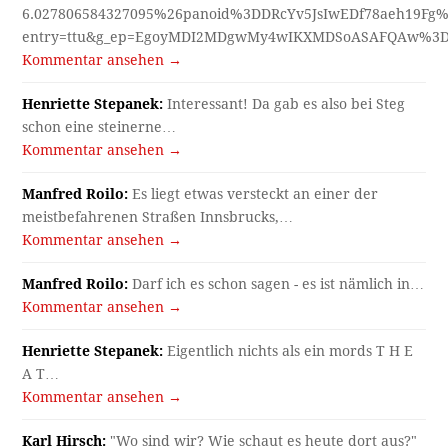
6.027806584327095%26panoid%3DDRcYv5JsIwEDf78aeh19Fg%
entry=ttu&g_ep=EgoyMDI2MDgwMy4wIKXMDSoASAFQAw%3
Kommentar ansehen →
Henriette Stepanek:
Interessant! Da gab es also bei Steg
schon eine steinerne…
Kommentar ansehen →
Manfred Roilo:
Es liegt etwas versteckt an einer der
meistbefahrenen Straßen Innsbrucks,…
Kommentar ansehen →
Manfred Roilo:
Darf ich es schon sagen - es ist nämlich in…
Kommentar ansehen →
Henriette Stepanek:
Eigentlich nichts als ein mords T H E
A T…
Kommentar ansehen →
Karl Hirsch:
"Wo sind wir? Wie schaut es heute dort aus?"