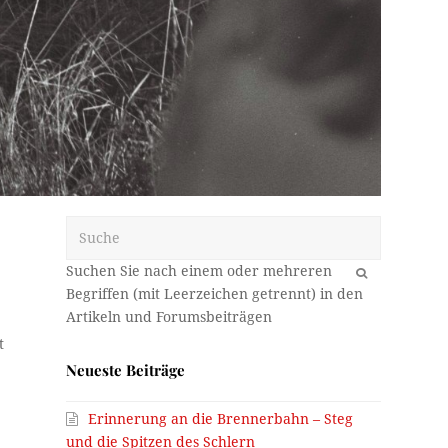
Suche
OK
t
Neueste Beiträge
Erinnerung an die Brennerbahn – Steg
und die Spitzen des Schlern