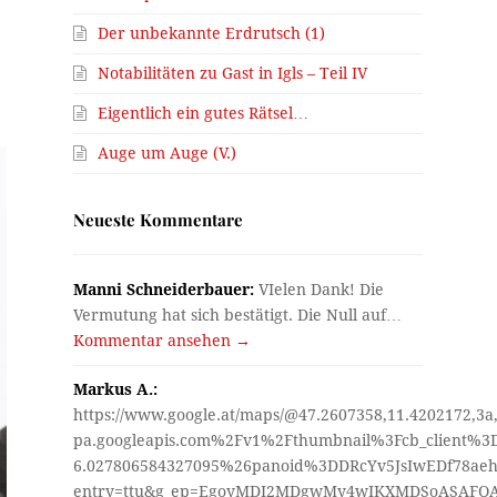
Der unbekannte Erdrutsch (1)
Notabilitäten zu Gast in Igls – Teil IV
Eigentlich ein gutes Rätsel…
Auge um Auge (V.)
Neueste Kommentare
Manni Schneiderbauer:
VIelen Dank! Die
Vermutung hat sich bestätigt. Die Null auf…
Kommentar ansehen →
Markus A.:
https://www.google.at/maps/@47.2607358,11.4202172,3a
pa.googleapis.com%2Fv1%2Fthumbnail%3Fcb_client%
6.027806584327095%26panoid%3DDRcYv5JsIwEDf78aeh
entry=ttu&g_ep=EgoyMDI2MDgwMy4wIKXMDSoASAF