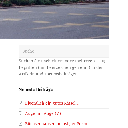
Suche
OK
Neueste Beiträge
Eigentlich ein gutes Rätsel…
Auge um Auge (V.)
Büchsenhausen in lustiger Form