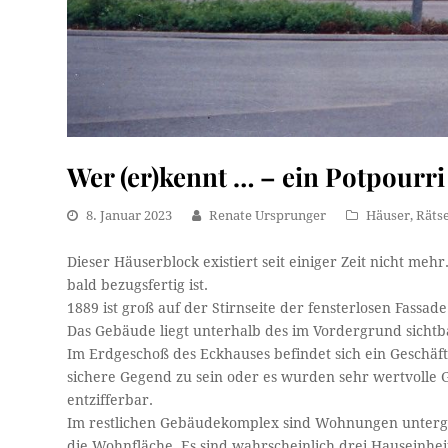
Wer (er)kennt … – ein Potpourri 
8. Januar 2023
Renate Ursprunger
Häuser
,
Rätse
Dieser Häuserblock existiert seit einiger Zeit nicht me
bald bezugsfertig ist.
1889 ist groß auf der Stirnseite der fensterlosen Fassade
Das Gebäude liegt unterhalb des im Vordergrund sicht
Im Erdgeschoß des Eckhauses befindet sich ein Geschäfts
sichere Gegend zu sein oder es wurden sehr wertvolle G
entzifferbar.
Im restlichen Gebäudekomplex sind Wohnungen unterge
die Wohnfläche. Es sind wahrscheinlich drei Hauseinhei