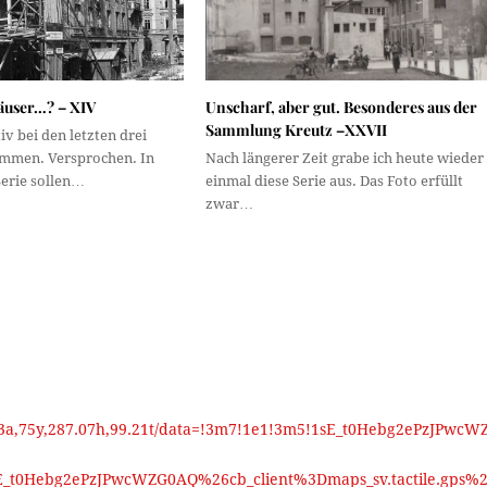
user…? – XIV
Unscharf, aber gut. Besonderes aus der
Sammlung Kreutz –XXVII
iv bei den letzten drei
mmen. Versprochen. In
Nach längerer Zeit grabe ich heute wieder
Serie sollen…
einmal diese Serie aus. Das Foto erfüllt
zwar…
,3a,75y,287.07h,99.21t/data=!3m7!1e1!3m5!1sE_t0Hebg2ePzJPwcW
_t0Hebg2ePzJPwcWZG0AQ%26cb_client%3Dmaps_sv.tactile.gps%