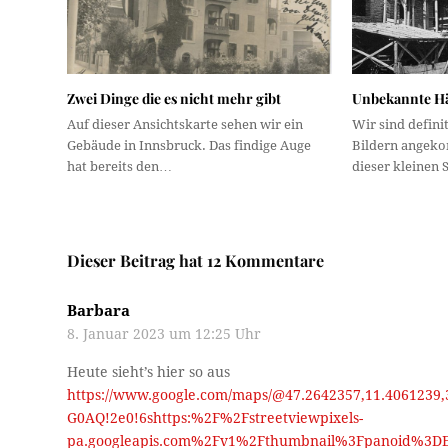
Zwei Dinge die es nicht mehr gibt
Unbekannte Hä
Auf dieser Ansichtskarte sehen wir ein
Wir sind definit
Gebäude in Innsbruck. Das findige Auge
Bildern angeko
hat bereits den…
dieser kleinen 
Dieser Beitrag hat 12 Kommentare
Barbara
8. Januar 2023 um 12:25 Uhr
Heute sieht’s hier so aus
https://www.google.com/maps/@47.2642357,11.4061239
G0AQ!2e0!6shttps:%2F%2Fstreetviewpixels-
pa.googleapis.com%2Fv1%2Fthumbnail%3Fpanoid%3DE