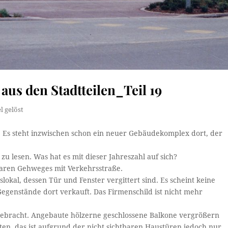
aus den Stadtteilen_Teil 19
l gelöst
hr. Es steht inzwischen schon ein neuer Gebäudekomplex dort, der
 zu lesen. Was hat es mit dieser Jahreszahl auf sich?
baren Gehweges mit Verkehrsstraße.
lokal, dessen Tür und Fenster vergittert sind. Es scheint keine
egenstände dort verkauft. Das Firmenschild ist nicht mehr
bracht. Angebaute hölzerne geschlossene Balkone vergrößern
ten, das ist aufgrund der nicht sichtbaren Haustüren jedoch nur