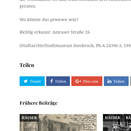
geraten.
Wo könnte das gewesen sein?
Richtig erkannt: Amraser Straße 26
(Stadtarchiv/Stadtmuseum Innsbruck, Ph-A-24396-3, 199
Teilen
Tweet
Teilen
Plus one
Teilen
Frühere Beiträge
HÄUSER
HÄUSER
RÄ