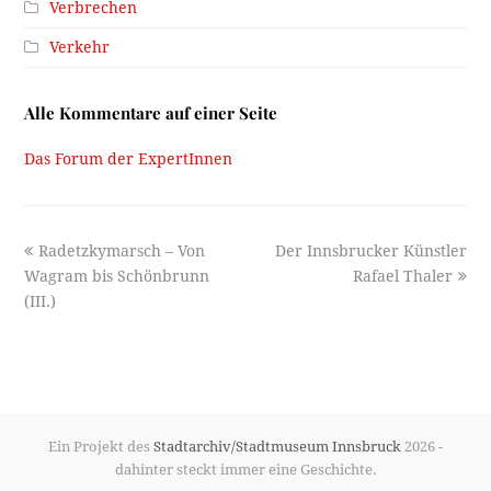
Verbrechen
Verkehr
Alle Kommentare auf einer Seite
Das Forum der ExpertInnen
previous
next
Radetzkymarsch – Von
Der Innsbrucker Künstler
post:
post:
Wagram bis Schönbrunn
Rafael Thaler
(III.)
Ein Projekt des
Stadtarchiv/Stadtmuseum Innsbruck
2026 -
dahinter steckt immer eine Geschichte.