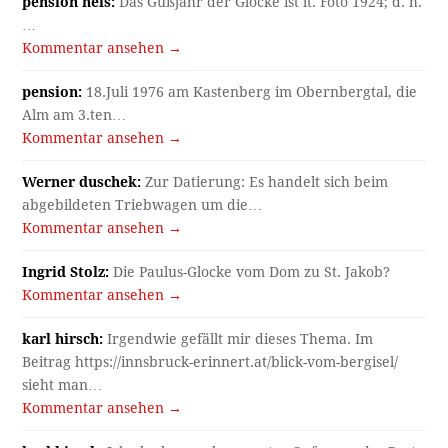
pension heis:
Das Gußjahr der Glocke ist lt. Foto 1924; d. h.
…
Kommentar ansehen →
pension:
18.Juli 1976 am Kastenberg im Obernbergtal, die
Alm am 3.ten…
Kommentar ansehen →
Werner duschek:
Zur Datierung: Es handelt sich beim
abgebildeten Triebwagen um die…
Kommentar ansehen →
Ingrid Stolz:
Die Paulus-Glocke vom Dom zu St. Jakob?
Kommentar ansehen →
karl hirsch:
Irgendwie gefällt mir dieses Thema. Im
Beitrag https://innsbruck-erinnert.at/blick-vom-bergisel/
sieht man…
Kommentar ansehen →