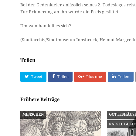
Bei der Gedenkfeier anlässlich seines 2. Todestages rei
Zur Erinnerung an ihn wurde ein Preis gestiftet.
Um wen handelt es sich?
(Stadtarchiv/Stadtmuseum Innsbruck, Helmut Margreiter
Teilen
Tweet
Teilen
Plus one
Teilen
Frühere Beiträge
MENSCHEN
GOTTESHÄUS
RÄTSEL GELÖ