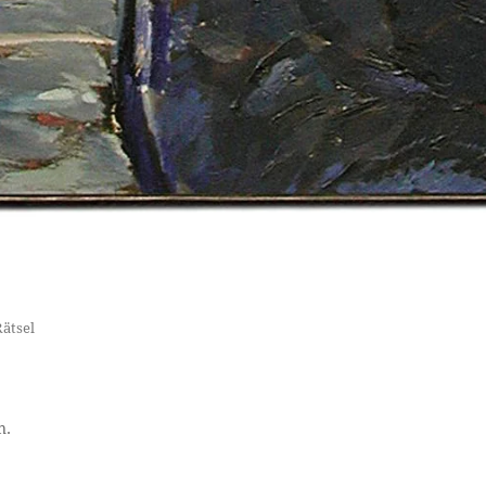
Rätsel
n.