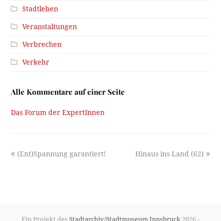
Stadtleben
Veranstaltungen
Verbrechen
Verkehr
Alle Kommentare auf einer Seite
Das Forum der ExpertInnen
previous
next
(Ent)Spannung garantiert!
Hinaus ins Land (62)
post:
post:
Ein Projekt des
Stadtarchiv/Stadtmuseum Innsbruck
2026 -