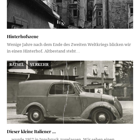
Hinterhofszene
Wenige Jahre nach dem Ende des Zweiten Weltkriegs blicken wir
in einen Hinterhof. Altbestand steht…
RÄTSEL
VERKEHR
Dieser kleine Italiener …
... wurde 1957 in Innsbruck zugelassen. Wir sehen einen