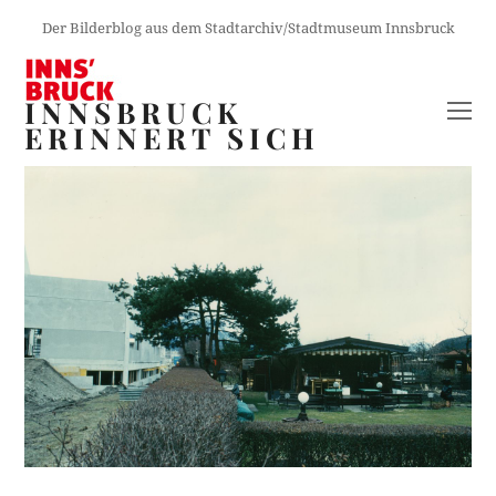
Der Bilderblog aus dem Stadtarchiv/Stadtmuseum Innsbruck
INNSBRUCK
O
ERINNERT SICH
M
M