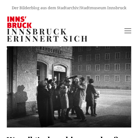
Der Bilderblog aus dem Stadtarchiv/Stadtmuseum Innsbruck
INNSBRUCK
O
ERINNERT SICH
M
M