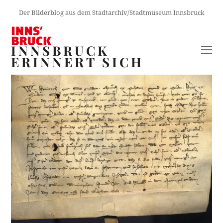
Der Bilderblog aus dem Stadtarchiv/Stadtmuseum Innsbruck
INNSBRUCK
O
ERINNERT SICH
M
M