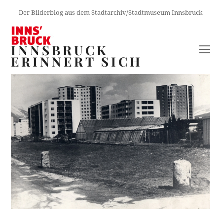
Der Bilderblog aus dem Stadtarchiv/Stadtmuseum Innsbruck
INNSBRUCK
O
ERINNERT SICH
M
M