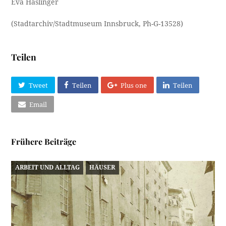
Eva Haslinger
(Stadtarchiv/Stadtmuseum Innsbruck, Ph-G-13528)
Teilen
Tweet
Teilen
Plus one
Teilen
Email
Frühere Beiträge
ARBEIT UND ALLTAG
HÄUSER