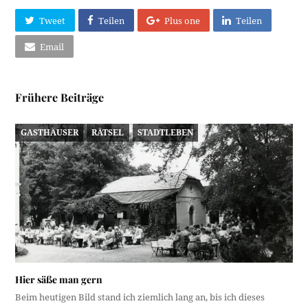
Tweet
Teilen
Plus one
Teilen
Email
Frühere Beiträge
GASTHÄUSER
RÄTSEL
STADTLEBEN
Hier säße man gern
Beim heutigen Bild stand ich ziemlich lang an, bis ich dieses