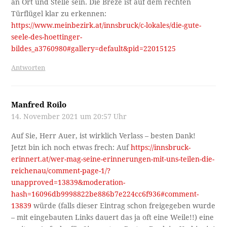
an Ort und Stelle sein. Die Breze ist auf dem rechten
Türflügel klar zu erkennen:
https://www.meinbezirk.at/innsbruck/c-lokales/die-gute-
seele-des-hoettinger-
bildes_a3760980#gallery=default&pid=22015125
Antworten
Manfred Roilo
14. November 2021 um 20:57 Uhr
Auf Sie, Herr Auer, ist wirklich Verlass – besten Dank!
Jetzt bin ich noch etwas frech: Auf
https://innsbruck-
erinnert.at/wer-mag-seine-erinnerungen-mit-uns-teilen-die-
reichenau/comment-page-1/?
unapproved=13839&moderation-
hash=16096db9998822be886b7e224cc6f936#comment-
13839
würde (falls dieser Eintrag schon freigegeben wurde
– mit eingebauten Links dauert das ja oft eine Weile!!) eine