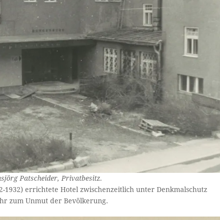
sjörg Patscheider, Privatbesitz.
-1932) errichtete Hotel zwischenzeitlich unter Denkmalschutz
 sehr zum Unmut der Bevölkerung.