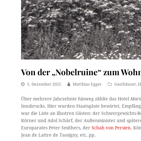
Von der „Nobelruine“ zum Woh
5. Dezember 2025
Matthias Egger
Gasthäuser
,
H
Über mehrere Jahrzehnte hinweg zählte das Hotel
Mari
Innsbrucks. Hier wurden Staatsgäste bewirtet, Empfän
war die Liste an illustren Gästen: der Schwergewichts
Körner und Adol Schärf, der Außenminister und später
Europarates Peter Smithers, der
Schah von Persien
, Kö
Jean de Lattre de Tassigny, etc. pp.