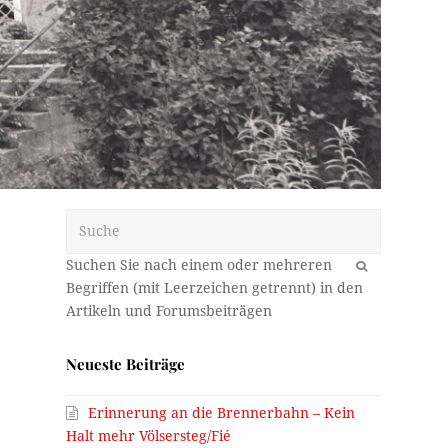
Suche
OK
Neueste Beiträge
Erinnerung an die Brennerbahn – Kein
Halt mehr Völsersteg/Fié