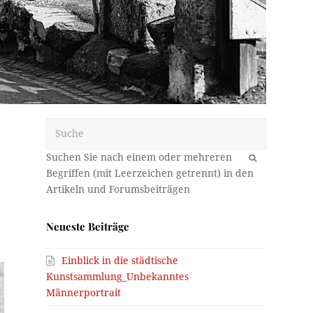
Suche
OK
m
Neueste Beiträge
Einblick in die städtische
Kunstsammlung_Unbekanntes
Männerportrait