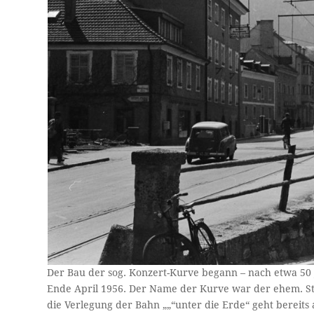
Der Bau der sog. Konzert-Kurve begann – nach etwa 50 
Ende April 1956. Der Name der Kurve war der ehem. Stad
die Verlegung der Bahn „„“unter die Erde“ geht bereits a