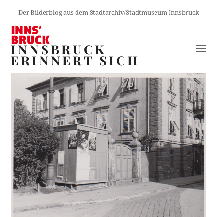
Der Bilderblog aus dem Stadtarchiv/Stadtmuseum Innsbruck
INNSBRUCK
O
ERINNERT SICH
M
M