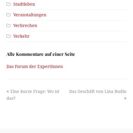
Stadtleben
Veranstaltungen
Verbrechen
Verkehr
Alle Kommentare auf einer Seite
Das Forum der ExpertInnen
previous
next
Eine kurze Frage: Wo ist
Das Geschäft von Lina Budin
post:
post:
das?