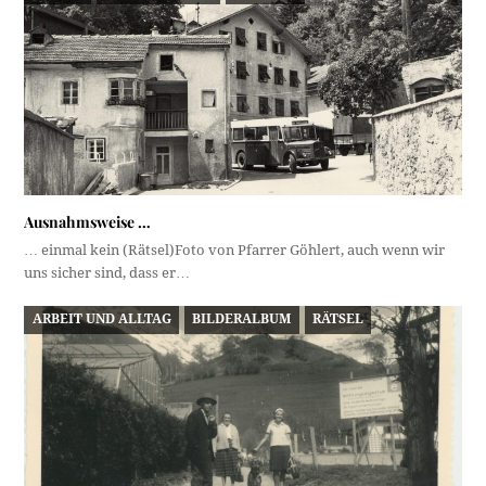
Ausnahmsweise …
… einmal kein (Rätsel)Foto von Pfarrer Göhlert, auch wenn wir
uns sicher sind, dass er…
ARBEIT UND ALLTAG
BILDERALBUM
RÄTSEL