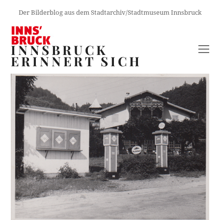
Der Bilderblog aus dem Stadtarchiv/Stadtmuseum Innsbruck
INNSBRUCK
O
ERINNERT SICH
M
M