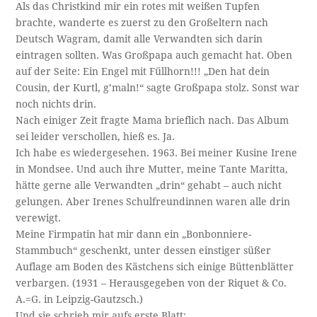
Als das Christkind mir ein rotes mit weißen Tupfen
brachte, wanderte es zuerst zu den Großeltern nach
Deutsch Wagram, damit alle Verwandten sich darin
eintragen sollten. Was Großpapa auch gemacht hat. Oben
auf der Seite: Ein Engel mit Füllhorn!!! „Den hat dein
Cousin, der Kurtl, g’maln!“ sagte Großpapa stolz. Sonst war
noch nichts drin.
Nach einiger Zeit fragte Mama brieflich nach. Das Album
sei leider verschollen, hieß es. Ja.
Ich habe es wiedergesehen. 1963. Bei meiner Kusine Irene
in Mondsee. Und auch ihre Mutter, meine Tante Maritta,
hätte gerne alle Verwandten „drin“ gehabt – auch nicht
gelungen. Aber Irenes Schulfreundinnen waren alle drin
verewigt.
Meine Firmpatin hat mir dann ein „Bonbonniere-
Stammbuch“ geschenkt, unter dessen einstiger süßer
Auflage am Boden des Kästchens sich einige Büttenblätter
verbargen. (1931 – Herausgegeben von der Riquet & Co.
A.=G. in Leipzig-Gautzsch.)
Und sie schrieb mir aufs erste Blatt: