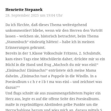
Henriette Stepanek
28. September 2025 um 19:04 Uhr
Da ich fürchte, daß dieses Thema weitestgehend
unkommentiert bliebe, wenn wir den Herren den Vortritt
lassen – welchen sie, historisch betrachtet, beim Thema
„Stammbuch“ eindeutig hätten! – habe ich in meinen
Erinnerungen gekramt.
Bereits in der 1.Klasse Volksschule Fritzens, 2. Schulstufe,
kam eines Tags eine Mitschülerin daher, drückte mir so ein
Büchl in die Hand und frug „Machsch du mir was eini!“
„Einimachn! Einimachn!“ entrüstete sich meine Mama
daheim. „Einimachn tuat a Poppele in die Windln. In a
Poesiealbum s c h r e i b t ma was eini – und zeichnet was
dazua!°“
Und flugs schnitt sie aus zusammengefaltetem Papier ein
Herz aus, legte es auf die offene Seite des Poesiealbums.
malte in regelmäßigen Abständen gelbe Punkte um die
Herzschablone herum und wies mich an, daraus mittels 5