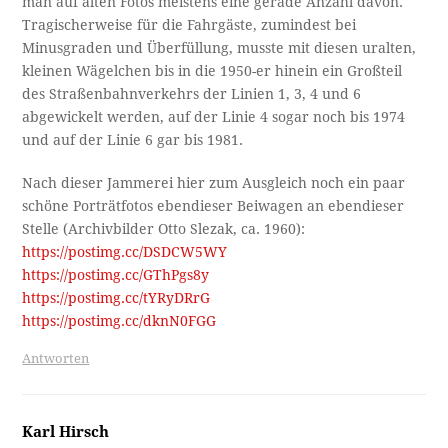
man auf alten Fotos meistens eine gerade Anzahl davon.
Tragischerweise für die Fahrgäste, zumindest bei
Minusgraden und Überfüllung, musste mit diesen uralten,
kleinen Wägelchen bis in die 1950-er hinein ein Großteil
des Straßenbahnverkehrs der Linien 1, 3, 4 und 6
abgewickelt werden, auf der Linie 4 sogar noch bis 1974
und auf der Linie 6 gar bis 1981.
Nach dieser Jammerei hier zum Ausgleich noch ein paar
schöne Porträtfotos ebendieser Beiwagen an ebendieser
Stelle (Archivbilder Otto Slezak, ca. 1960):
https://postimg.cc/DSDCW5WY
https://postimg.cc/GThPgs8y
https://postimg.cc/tYRyDRrG
https://postimg.cc/dknN0FGG
Antworten
Karl Hirsch