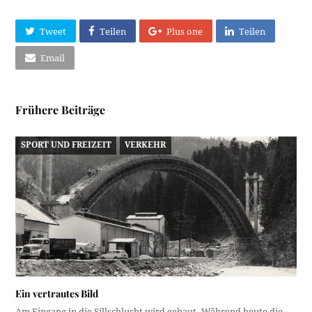
Tweet
Teilen
Plus one
Teilen
Email
Frühere Beiträge
SPORT UND FREIZEIT
VERKEHR
Ein vertrautes Bild
Am Eingang in die Sillschlucht wird gebaut. Während heute die