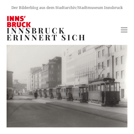
Der Bilderblog aus dem Stadtarchiv/Stadtmuseum Innsbruck
INNSBRUCK
O
ERINNERT SICH
M
M