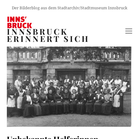
Der Bilderblog aus dem Stadtarchiv/Stadtmuseum Innsbruck
INNSBRUCK
O
ERINNERT SICH
M
M
Unbekannte Helferinnen