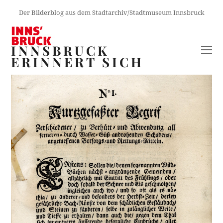
Der Bilderblog aus dem Stadtarchiv/Stadtmuseum Innsbruck
INNSBRUCK
O
ERINNERT SICH
M
M