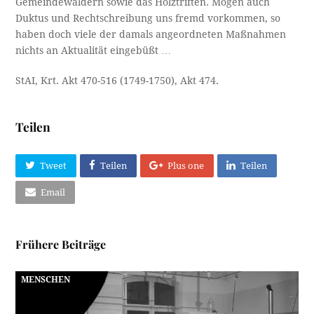
Gemeindewäldern sowie das Holztriften. Mögen auch
Duktus und Rechtschreibung uns fremd vorkommen, so
haben doch viele der damals angeordneten Maßnahmen
nichts an Aktualität eingebüßt …
StAI, Krt. Akt 470-516 (1749-1750), Akt 474.
Teilen
Tweet
Teilen
Plus one
Teilen
Email
Frühere Beiträge
MENSCHEN