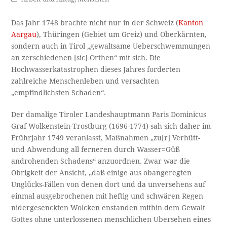
Das Jahr 1748 brachte nicht nur in der Schweiz (
Kanton
Aargau
), Thüringen (Gebiet um Greiz) und Oberkärnten,
sondern auch in Tirol „gewaltsame Ueberschwemmungen
an zerschiedenen [sic] Orthen“ mit sich. Die
Hochwasserkatastrophen dieses Jahres forderten
zahlreiche Menschenleben und versachten
„empfindlichsten Schaden“.
Der damalige Tiroler Landeshauptmann Paris Dominicus
Graf Wolkenstein-Trostburg (1696-1774) sah sich daher im
Frührjahr 1749 veranlasst, Maßnahmen „zu[r] Verhütt-
und Abwendung all ferneren durch Wasser=Güß
androhenden Schadens“ anzuordnen. Zwar war die
Obrigkeit der Ansicht, „daß einige aus obangeregten
Unglücks-Fällen von denen dort und da unversehens auf
einmal ausgebrochenen mit heftig und schwären Regen
nidergesenckten Wolcken enstanden mithin dem Gewalt
Gottes ohne unterlossenen menschlichen Ubersehen eines