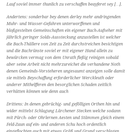
Lauf soviel immer thunlich zu verschaffen beayferet sey […].
Andertens: sonderbar bey denen derley mehr andringenden
Muhr- und Wasser-Gefahren unterworffenen und
bloßgestelten Gemeinschaften ein eigener Bach-Aufseher mit
jährlich geringer Solds-Aussteckung anzustellen ist welcher
die Bach-Thällere von Zeit zu Zeit durchstreichen besichtigen
und die Bachrünste soviel er mit eigener Hand allein zu
bewürcken vermag von dem Unrath fleßig reinigen sobald
aber seine Arbeit nicht mehrzureichet die verhandene Noth
denen Gemeinds-Vorsteheren ungesaumt anzeigen solle damit
sie mittels Beyschaffung erforderlicher Werckleuth oder
anderer Mithelfferen den besorglichen Schaden zeitlich
verhütten können wie denn auch
Drittens: In denen gebrüchig- und gefölligen Orthen hin und
wider mittelst Schlagung Lärchener Stecken welche sodann
mit Pürch- oder Ohrlernen Aesten und Stämmen gleich einem
Feld-Zaun auf ein- und anderen Schu hoch ordentlich
eingeflochten auch mit etwas Gräß und Grund verschlagen