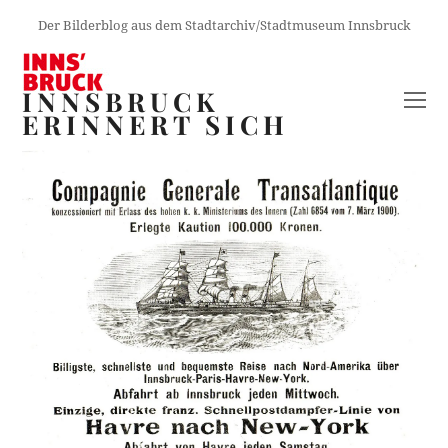
Der Bilderblog aus dem Stadtarchiv/Stadtmuseum Innsbruck
INNSBRUCK
O
ERINNERT SICH
M
M