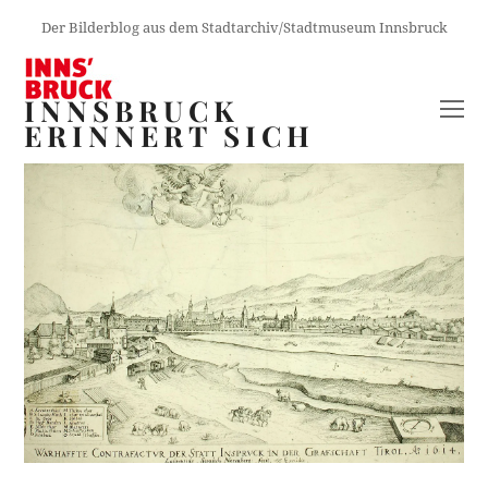
Der Bilderblog aus dem Stadtarchiv/Stadtmuseum Innsbruck
INNSBRUCK
O
ERINNERT SICH
M
M