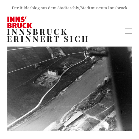
Der Bilderblog aus dem Stadtarchiv/Stadtmuseum Innsbruck
INNSBRUCK
O
ERINNERT SICH
M
M