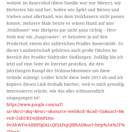
wohnte im Bauernhof (diese Familie war nur Mieter), wir
kletterten hin und her, holten uns Äpfel und Birnen und
trieben sonst allerhand, was dem Stolzbauern nicht passen
konnte, mehrere Male hetzte er seinen Hund auf uns!
‚Stolzbauer‘ war übrigens gar nicht ganz richtig – Herr
Stolz war ein ‚Zuagroaster‘, er heiratete ja auf den
Proslerhof, einem der zahlreichen Pradler Bauernhöfe. Zu
dieser Landwirtschaft gehörten auch große Flächen im
Bereich der Pradler Südtiroler Siedlungen. Zufällig bin ich
jetzt auf eine Seite im Internet gestoßen, die den
jahrelangen Kampf der Stolznachkommen um diese
Gründe aufzeigt. Leider bricht diese Seite 2013 ab und ich
kopiere diesen Link deshalb hierher, weil es mich gewaltig
interessieren würde, wie das alles schlussendlich
ausgegangen ist!
https://www.google.com/url?
sa=t&rct=j&q=&esrc=s&source=web&cd=&cad=rja&uact=8&
ved=2ahUKEwjdmPzms-
DvAhWFwAIHHVglALcQFjAFegQIBhAD&url=http%3A%2F%
2Fnazi-