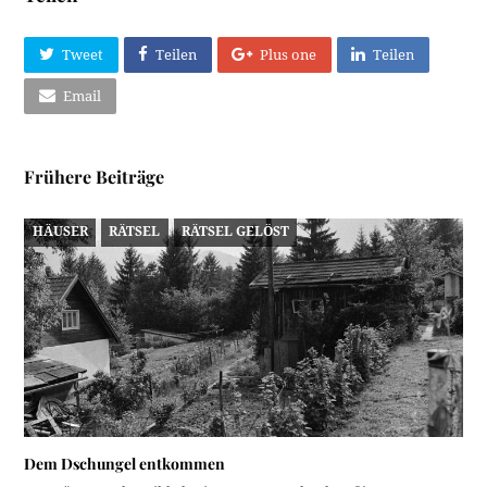
Tweet
Teilen
Plus one
Teilen
Email
Frühere Beiträge
HÄUSER
RÄTSEL
RÄTSEL GELÖST
Dem Dschungel entkommen