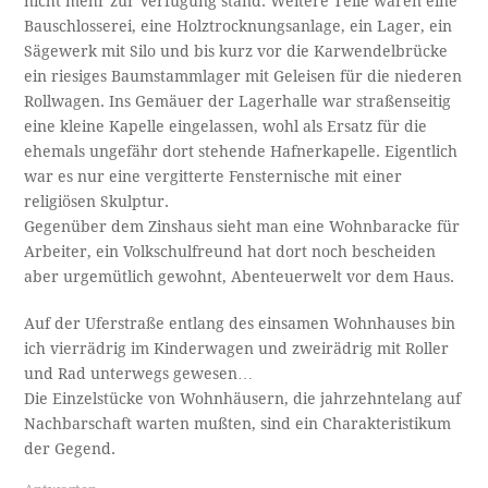
nicht mehr zur Verfügung stand. Weitere Teile waren eine
Bauschlosserei, eine Holztrocknungsanlage, ein Lager, ein
Sägewerk mit Silo und bis kurz vor die Karwendelbrücke
ein riesiges Baumstammlager mit Geleisen für die niederen
Rollwagen. Ins Gemäuer der Lagerhalle war straßenseitig
eine kleine Kapelle eingelassen, wohl als Ersatz für die
ehemals ungefähr dort stehende Hafnerkapelle. Eigentlich
war es nur eine vergitterte Fensternische mit einer
religiösen Skulptur.
Gegenüber dem Zinshaus sieht man eine Wohnbaracke für
Arbeiter, ein Volkschulfreund hat dort noch bescheiden
aber urgemütlich gewohnt, Abenteuerwelt vor dem Haus.
Auf der Uferstraße entlang des einsamen Wohnhauses bin
ich vierrädrig im Kinderwagen und zweirädrig mit Roller
und Rad unterwegs gewesen…
Die Einzelstücke von Wohnhäusern, die jahrzehntelang auf
Nachbarschaft warten mußten, sind ein Charakteristikum
der Gegend.