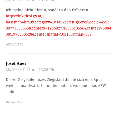
Ich meine nicht diesen, sondern den früheren
https://hik.tirol.gv.at/?
basemap=bm0&category=Detailkarten_georef&scale=4513.
99773337655&centerx=1266827.1089613556&centery=5984
381.976380528&centerspatial=102100&map=309
Antworten
Josef Auer
28. März 2021 um 13:26 Uhr
Dieser Ziegelofen bzw. Zieglstadl dürfte sich eine Spur
weiter innaufwärts befunden haben, wo heute das AZW
steht.
Antworten