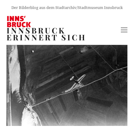
Der Bilderblog aus dem Stadtarchiv/Stadtmuseum Innsbruck
INNSBRUCK
O
ERINNERT SICH
M
M