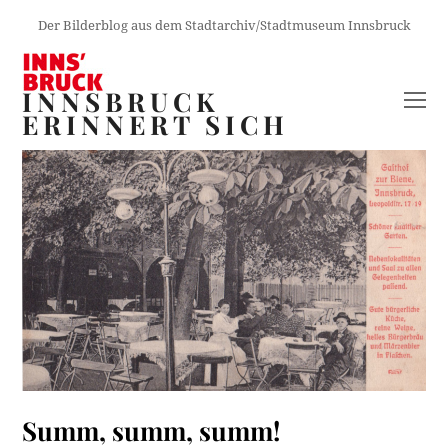
Der Bilderblog aus dem Stadtarchiv/Stadtmuseum Innsbruck
INNSBRUCK
O
ERINNERT SICH
M
M
Summ, summ, summ!