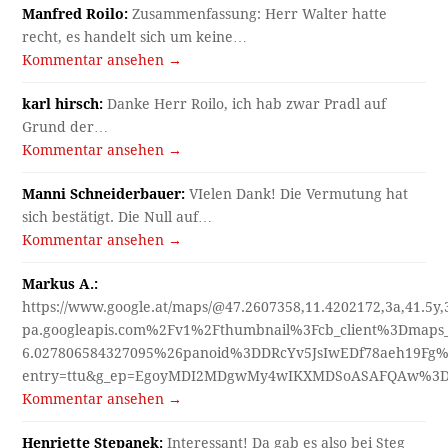
Manfred Roilo:
Zusammenfassung: Herr Walter hatte
recht, es handelt sich um keine…
Kommentar ansehen →
karl hirsch:
Danke Herr Roilo, ich hab zwar Pradl auf
Grund der…
Kommentar ansehen →
Manni Schneiderbauer:
VIelen Dank! Die Vermutung hat
sich bestätigt. Die Null auf…
Kommentar ansehen →
Markus A.:
https://www.google.at/maps/@47.2607358,11.4202172,3a,41.5y
pa.googleapis.com%2Fv1%2Fthumbnail%3Fcb_client%3Dmap
6.027806584327095%26panoid%3DDRcYv5JsIwEDf78aeh19Fg%
entry=ttu&g_ep=EgoyMDI2MDgwMy4wIKXMDSoASAFQAw%3
Kommentar ansehen →
Henriette Stepanek:
Interessant! Da gab es also bei Steg