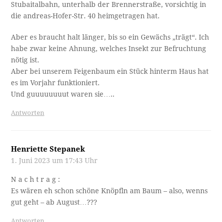
Stubaitalbahn, unterhalb der Brennerstraße, vorsichtig in
die andreas-Hofer-Str. 40 heimgetragen hat.
Aber es braucht halt länger, bis so ein Gewächs „trägt“. Ich
habe zwar keine Ahnung, welches Insekt zur Befruchtung
nötig ist.
Aber bei unserem Feigenbaum ein Stück hinterm Haus hat
es im Vorjahr funktioniert.
Und guuuuuuuut waren sie…..
Antworten
Henriette Stepanek
1. Juni 2023 um 17:43 Uhr
N a c h t r a g :
Es wären eh schon schöne Knöpfln am Baum – also, wenns
gut geht – ab August…???
Antworten