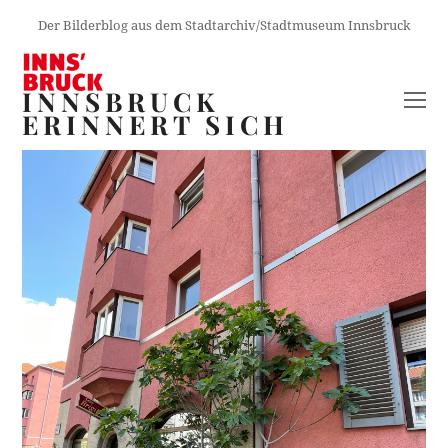
Der Bilderblog aus dem Stadtarchiv/Stadtmuseum Innsbruck
INNSBRUCK
O
ERINNERT SICH
M
M