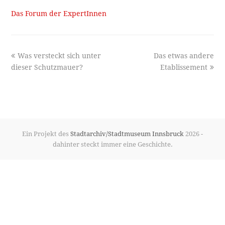
Das Forum der ExpertInnen
previous
next
Was versteckt sich unter
Das etwas andere
post:
post:
dieser Schutzmauer?
Etablissement
Ein Projekt des
Stadtarchiv/Stadtmuseum Innsbruck
2026 -
dahinter steckt immer eine Geschichte.