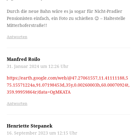
Durch die neue Bahn wäre es ja sogar für Nicht-Pradler
Pensionisten einfach, ein Foto zu schießen 😉 – Haltestelle
Mitterhoferstraße!!
Antworten
Manfred Roilo
31. Januar 2024 um 12:26 Uhr
https://earth.google.com/web/@47.27061557,11.41111188,5
75.15571224a,91.07198453d,35y,0.00260003h,60.00070924t,
359.99959864r/data=OgMKATA
Antworten
Henriette Stepanek
16. September 2023 um 12:15 Uhr