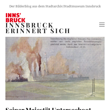
Der Bilderblog aus dem Stadtarchiv/Stadtmuseum Innsbruck
INNSBRUCK
O
ERINNERT SICH
M
M
Seiner Majestät Unterseeboot