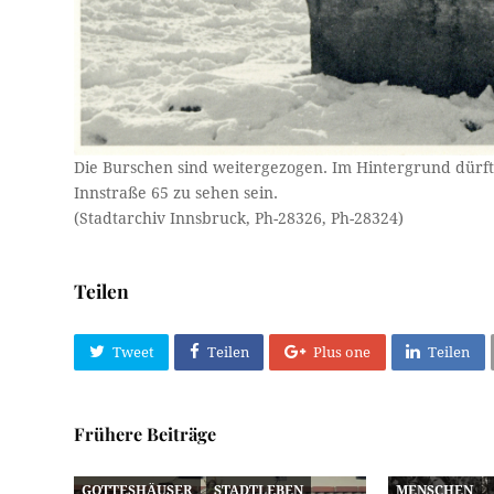
Die Burschen sind weitergezogen. Im Hintergrund dürft
Innstraße 65 zu sehen sein.
(Stadtarchiv Innsbruck, Ph-28326, Ph-28324)
Teilen
Tweet
Teilen
Plus one
Teilen
Frühere Beiträge
GOTTESHÄUSER
STADTLEBEN
MENSCHEN