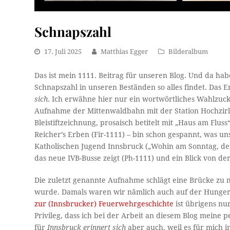
Schnapszahl
17. Juli 2025
Matthias Egger
Bilderalbum
Das ist mein 1111. Beitrag für unseren Blog. Und da hab
Schnapszahl in unseren Beständen so alles findet. Das Er
sich
. Ich erwähne hier nur ein wortwörtliches Wahlzuck
Aufnahme der Mittenwaldbahn mit der Station Hochzirl (
Bleistiftzeichnung, prosaisch betitelt mit „Haus am Flus
Reicher’s Erben (Fir-1111) – bin schon gespannt, was un
Katholischen Jugend Innsbruck („Wohin am Sonntag, den 1
das neue IVB-Busse zeigt (Ph-1111) und ein Blick von de
Die zuletzt genannte Aufnahme schlägt eine Brücke z
wurde. Damals waren wir nämlich auch auf der Hungerb
zur (Innsbrucker) Feuerwehrgeschichte
ist übrigens nu
Privileg, dass ich bei der Arbeit an diesem Blog meine p
für
Innsbruck erinnert sich
aber auch, weil es für mich i