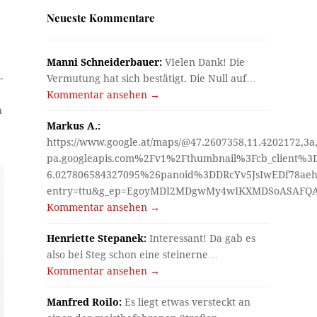
Neueste Kommentare
Manni Schneiderbauer:
VIelen Dank! Die
-
Vermutung hat sich bestätigt. Die Null auf…
Kommentar ansehen →
h
Markus A.:
https://www.google.at/maps/@47.2607358,11.4202172,3a
pa.googleapis.com%2Fv1%2Fthumbnail%3Fcb_client%
6.027806584327095%26panoid%3DDRcYv5JsIwEDf78aeh
entry=ttu&g_ep=EgoyMDI2MDgwMy4wIKXMDSoASAF
Kommentar ansehen →
Henriette Stepanek:
Interessant! Da gab es
also bei Steg schon eine steinerne…
Kommentar ansehen →
Manfred Roilo:
Es liegt etwas versteckt an