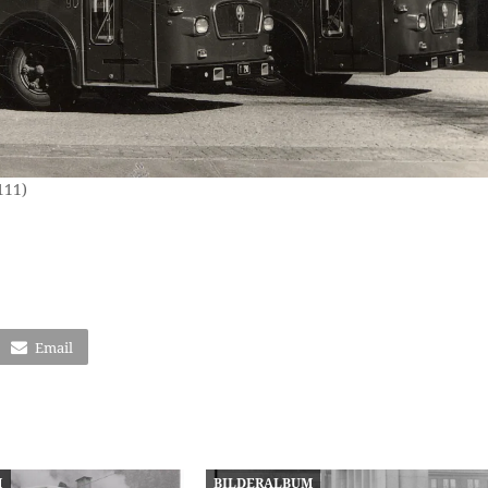
111)
Email
M
BILDERALBUM