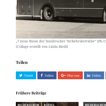
„7 neue Busse der Innsbrucker Verkehrsbetriebe“ (Ph-1
(Collage erstellt von Linda Riedl)
Teilen
Tweet
Teilen
Plus one
Teilen
Frühere Beiträge
BILDERALBUM
RÄTSEL
BILDERALBU