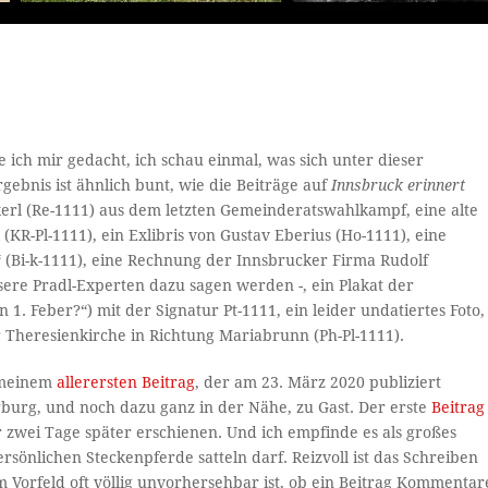
e ich mir gedacht, ich schau einmal, was sich unter dieser
gebnis ist ähnlich bunt, wie die Beiträge auf
Innsbruck erinnert
erl (Re-1111) aus dem letzten Gemeinderatswahlkampf, eine alte
KR-Pl-1111), ein Exlibris von Gustav Eberius (Ho-1111), eine
s“ (Bi-k-1111), eine Rechnung der Innsbrucker Firma Rudolf
sere Pradl-Experten dazu sagen werden -, ein Plakat der
. Feber?“) mit der Signatur Pt-1111, ein leider undatiertes Foto,
r Theresienkirche in Richtung Mariabrunn (Ph-Pl-1111).
u meinem
allerersten Beitrag
, der am 23. März 2020 publiziert
urg, und noch dazu ganz in der Nähe, zu Gast. Der erste
Beitrag
r zwei Tage später erschienen. Und ich empfinde es als großes
ersönlichen Steckenpferde satteln darf. Reizvoll ist das Schreiben
m Vorfeld oft völlig unvorhersehbar ist, ob ein Beitrag Kommentar