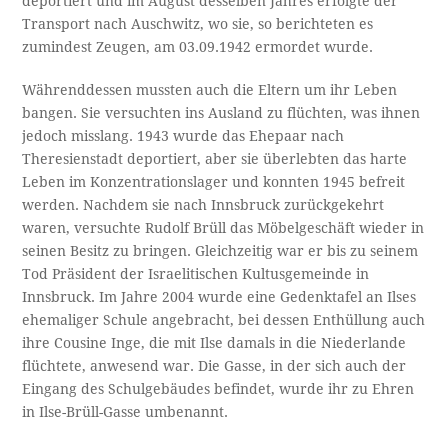
deportiert und im August desselben Jahres erfolgte der
Transport nach Auschwitz, wo sie, so berichteten es
zumindest Zeugen, am 03.09.1942 ermordet wurde.
Währenddessen mussten auch die Eltern um ihr Leben
bangen. Sie versuchten ins Ausland zu flüchten, was ihnen
jedoch misslang. 1943 wurde das Ehepaar nach
Theresienstadt deportiert, aber sie überlebten das harte
Leben im Konzentrationslager und konnten 1945 befreit
werden. Nachdem sie nach Innsbruck zurückgekehrt
waren, versuchte Rudolf Brüll das Möbelgeschäft wieder in
seinen Besitz zu bringen. Gleichzeitig war er bis zu seinem
Tod Präsident der Israelitischen Kultusgemeinde in
Innsbruck. Im Jahre 2004 wurde eine Gedenktafel an Ilses
ehemaliger Schule angebracht, bei dessen Enthüllung auch
ihre Cousine Inge, die mit Ilse damals in die Niederlande
flüchtete, anwesend war. Die Gasse, in der sich auch der
Eingang des Schulgebäudes befindet, wurde ihr zu Ehren
in Ilse-Brüll-Gasse umbenannt.