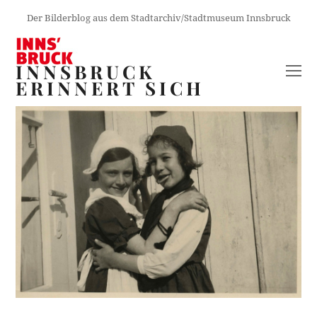
Der Bilderblog aus dem Stadtarchiv/Stadtmuseum Innsbruck
INNSBRUCK
O
ERINNERT SICH
M
M