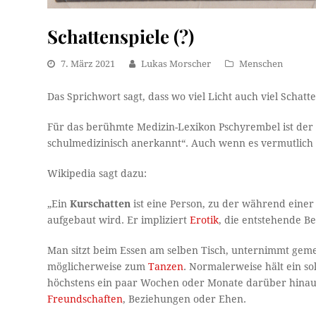
Schattenspiele (?)
7. März 2021
Lukas Morscher
Menschen
Das Sprichwort sagt, dass wo viel Licht auch viel Schatten
Für das berühmte Medizin-Lexikon Pschyrembel ist der K
schulmedizinisch anerkannt“. Auch wenn es vermutlich zut
Wikipedia sagt dazu:
„Ein
Kurschatten
ist eine Person, zu der während eine
aufgebaut wird. Er impliziert
Erotik
, die entstehende 
Man sitzt beim Essen am selben Tisch, unternimmt gem
möglicherweise zum
Tanzen
. Normalerweise hält ein so
höchstens ein paar Wochen oder Monate darüber hinaus.
Freundschaften
, Beziehungen oder Ehen.