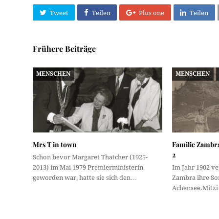
Tweet
Teilen
Plus one
Teilen
Frühere Beiträge
MENSCHEN
MENSCHEN
Mrs T in town
Familie Zambr
2
Schon bevor Margaret Thatcher (1925-
2013) im Mai 1979 Premierministerin
Im Jahr 1902 ve
geworden war, hatte sie sich den…
Zambra ihre So
Achensee.Mitzi