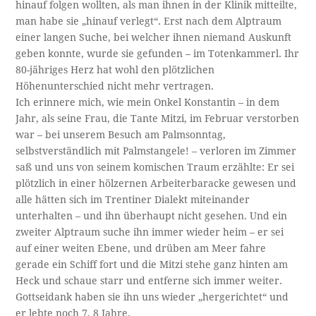
hinauf folgen wollten, als man ihnen in der Klinik mitteilte,
man habe sie „hinauf verlegt“. Erst nach dem Alptraum
einer langen Suche, bei welcher ihnen niemand Auskunft
geben konnte, wurde sie gefunden – im Totenkammerl. Ihr
80-jähriges Herz hat wohl den plötzlichen
Höhenunterschied nicht mehr vertragen.
Ich erinnere mich, wie mein Onkel Konstantin – in dem
Jahr, als seine Frau, die Tante Mitzi, im Februar verstorben
war – bei unserem Besuch am Palmsonntag,
selbstverständlich mit Palmstangele! – verloren im Zimmer
saß und uns von seinem komischen Traum erzählte: Er sei
plötzlich in einer hölzernen Arbeiterbaracke gewesen und
alle hätten sich im Trentiner Dialekt miteinander
unterhalten – und ihn überhaupt nicht gesehen. Und ein
zweiter Alptraum suche ihn immer wieder heim – er sei
auf einer weiten Ebene, und drüben am Meer fahre
gerade ein Schiff fort und die Mitzi stehe ganz hinten am
Heck und schaue starr und entferne sich immer weiter.
Gottseidank haben sie ihn uns wieder „hergerichtet“ und
er lebte noch 7, 8 Jahre.