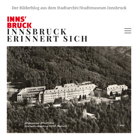
Der Bilderblog aus dem Stadtarchiv/Stadtmuseum Innsbruck
INNSBRUCK
O
ERINNERT SICH
M
M