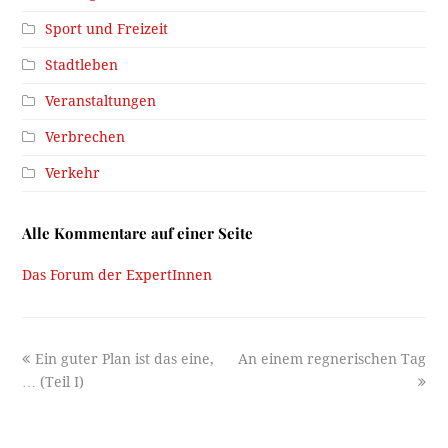
Sport und Freizeit
Stadtleben
Veranstaltungen
Verbrechen
Verkehr
Alle Kommentare auf einer Seite
Das Forum der ExpertInnen
previous
next
Ein guter Plan ist das eine,
An einem regnerischen Tag
post:
post:
… (Teil I)