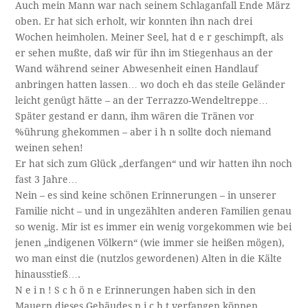
Auch mein Mann war nach seinem Schlaganfall Ende März
oben. Er hat sich erholt, wir konnten ihn nach drei
Wochen heimholen. Meiner Seel, hat d e r geschimpft, als
er sehen mußte, daß wir für ihn im Stiegenhaus an der
Wand während seiner Abwesenheit einen Handlauf
anbringen hatten lassen… wo doch eh das steile Geländer
leicht genügt hätte – an der Terrazzo-Wendeltreppe…
Später gestand er dann, ihm wären die Tränen vor
%ührung ghekommen – aber i h n sollte doch niemand
weinen sehen!
Er hat sich zum Glück „derfangen“ und wir hatten ihn noch
fast 3 Jahre…
Nein – es sind keine schönen Erinnerungen – in unserer
Familie nicht – und in ungezählten anderen Familien genau
so wenig. Mir ist es immer ein wenig vorgekommen wie bei
jenen „indigenen Völkern“ (wie immer sie heißen mögen),
wo man einst die (nutzlos gewordenen) Alten in die Kälte
hinausstieß….
N e i n ! S c h ö n e Erinnerungen haben sich in den
Mauern dieses Gebäudes n i c h t verfangen können.