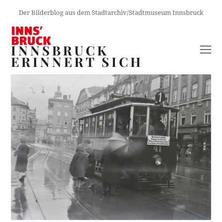
Der Bilderblog aus dem Stadtarchiv/Stadtmuseum Innsbruck
INNSBRUCK
O
ERINNERT SICH
M
M