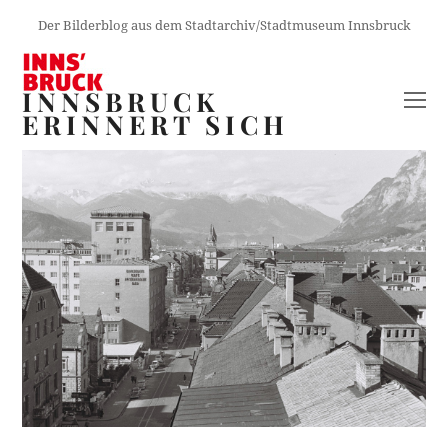
Der Bilderblog aus dem Stadtarchiv/Stadtmuseum Innsbruck
INNSBRUCK
O
ERINNERT SICH
M
M