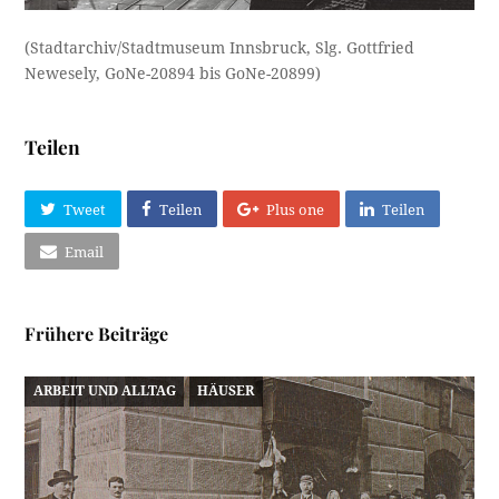
(Stadtarchiv/Stadtmuseum Innsbruck, Slg. Gottfried
Newesely, GoNe-20894 bis GoNe-20899)
Teilen
Tweet
Teilen
Plus one
Teilen
Email
Frühere Beiträge
ARBEIT UND ALLTAG
HÄUSER