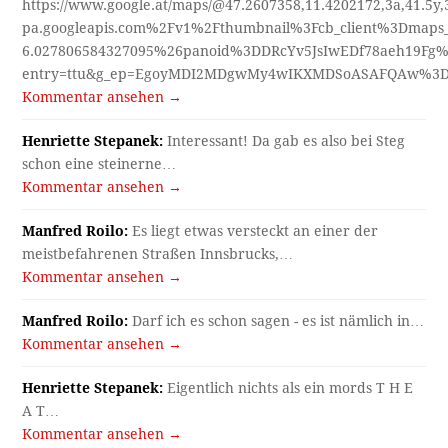
https://www.google.at/maps/@47.2607358,11.4202172,3a,41.5y
pa.googleapis.com%2Fv1%2Fthumbnail%3Fcb_client%3Dmap
6.027806584327095%26panoid%3DDRcYv5JsIwEDf78aeh19Fg%
entry=ttu&g_ep=EgoyMDI2MDgwMy4wIKXMDSoASAFQAw%3
Kommentar ansehen →
Henriette Stepanek:
Interessant! Da gab es also bei Steg
schon eine steinerne…
Kommentar ansehen →
Manfred Roilo:
Es liegt etwas versteckt an einer der
meistbefahrenen Straßen Innsbrucks,…
Kommentar ansehen →
Manfred Roilo:
Darf ich es schon sagen - es ist nämlich in…
Kommentar ansehen →
Henriette Stepanek:
Eigentlich nichts als ein mords T H E
A T…
Kommentar ansehen →