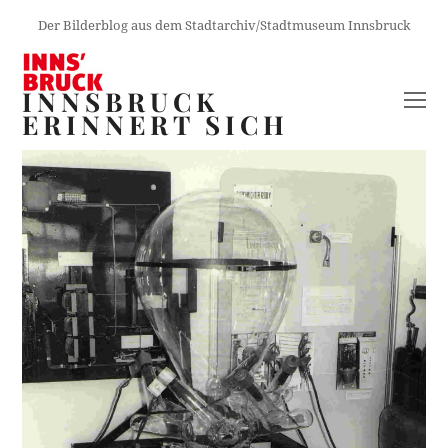
Der Bilderblog aus dem Stadtarchiv/Stadtmuseum Innsbruck
INNSBRUCK
O
ERINNERT SICH
M
M