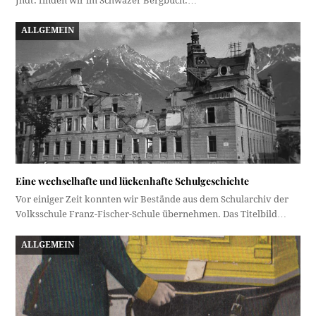
Jhdt. finden wir im Schwazer Bergbuch.…
ALLGEMEIN
Eine wechselhafte und lückenhafte Schulgeschichte
Vor einiger Zeit konnten wir Bestände aus dem Schularchiv der
Volksschule Franz-Fischer-Schule übernehmen. Das Titelbild…
ALLGEMEIN