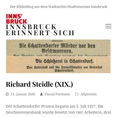
Der Bilderblog aus dem Stadtarchiv/Stadtmuseum Innsbruck
INNSBRUCK
O
ERINNERT SICH
M
M
Richard Steidle (XIX.)
11. Januar 2026
Pascal Permann
Allgemein
Der Schattendorfer Prozess begann am 5. Juli 1927. Die
Geschworenenbank wurde besetzt von vier Arbeitern, drei