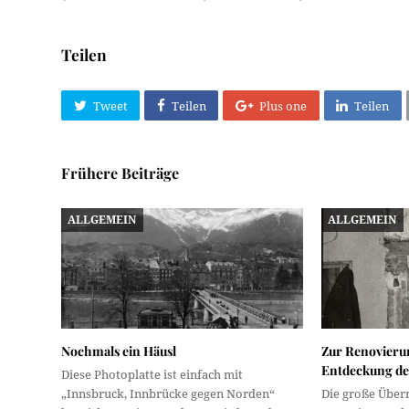
Teilen
Tweet
Teilen
Plus one
Teilen
Frühere Beiträge
ALLGEMEIN
ALLGEMEIN
Nochmals ein Häusl
Zur Renovierun
Entdeckung de
Diese Photoplatte ist einfach mit
„Innsbruck, Innbrücke gegen Norden“
Die große Überr