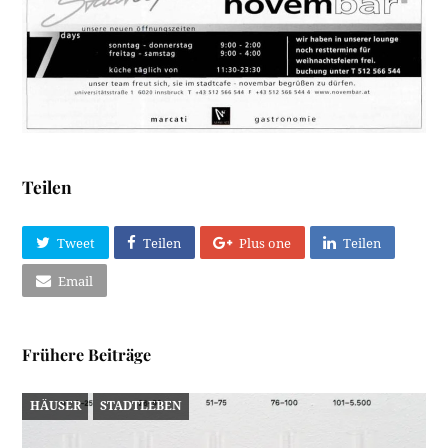
Teilen
Tweet
Teilen
Plus one
Teilen
Email
Frühere Beiträge
HÄUSER
STADTLEBEN