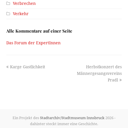
Verbrechen
Verkehr
Alle Kommentare auf einer Seite
Das Forum der ExpertInnen
previous
next
Karge Gastlichkeit
Herbstkonzert des
post:
post:
Männergesangsvereins
Pradl
Ein Projekt des
Stadtarchiv/Stadtmuseum Innsbruck
2026 -
dahinter steckt immer eine Geschichte.