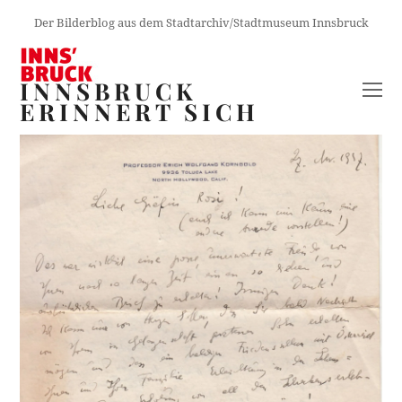
Der Bilderblog aus dem Stadtarchiv/Stadtmuseum Innsbruck
INNSBRUCK
O
ERINNERT SICH
M
M