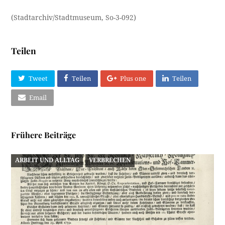
(Stadtarchiv/Stadtmuseum, So-3-092)
Teilen
Tweet
Teilen
Plus one
Teilen
Email
Frühere Beiträge
ARBEIT UND ALLTAG
VERBRECHEN