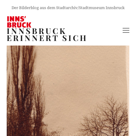
Der Bilderblog aus dem Stadtarchiv/Stadtmuseum Innsbruck
INNSBRUCK
O
ERINNERT SICH
M
M