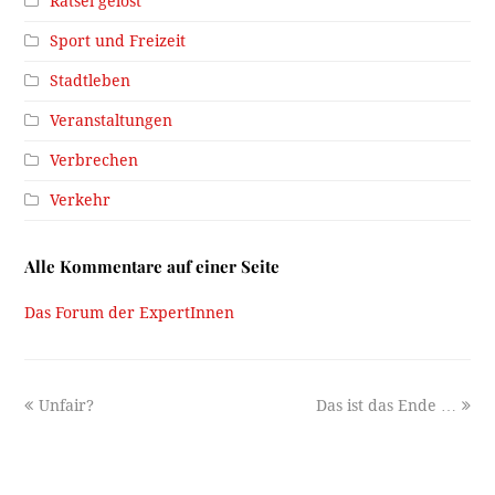
Rätsel gelöst
Sport und Freizeit
Stadtleben
Veranstaltungen
Verbrechen
Verkehr
Alle Kommentare auf einer Seite
Das Forum der ExpertInnen
previous
next
Unfair?
Das ist das Ende …
post:
post: