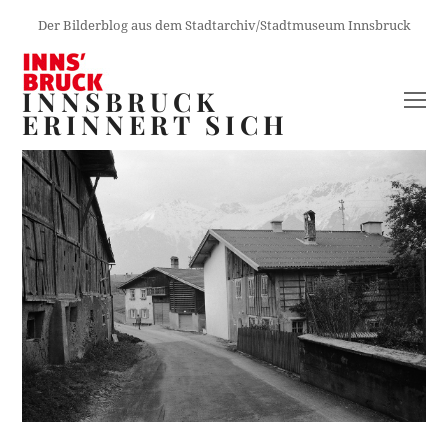
Der Bilderblog aus dem Stadtarchiv/Stadtmuseum Innsbruck
INNSBRUCK
O
ERINNERT SICH
M
M