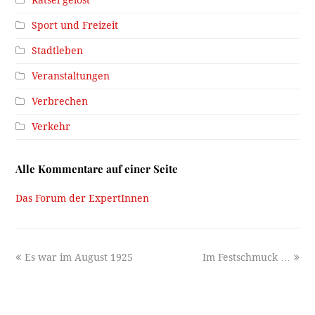
Rätsel gelöst
Sport und Freizeit
Stadtleben
Veranstaltungen
Verbrechen
Verkehr
Alle Kommentare auf einer Seite
Das Forum der ExpertInnen
previous
next
Es war im August 1925
Im Festschmuck …
post:
post: