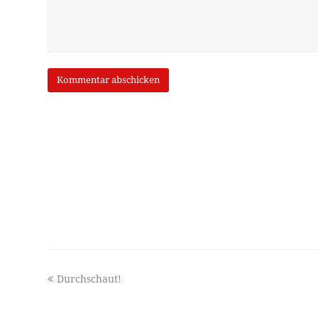
previous
Durchschaut!
post: