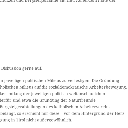
 Schützen und Bergsteigerfahne am Hut. Außerdem hatte der
Diskussion gerne auf.
n jeweiligen politischen Milieus zu verfestigen. Die Gründung
tholischen Milieus auf die sozialdemokratische Arbeiterbewegung.
rker entlang der jeweiligen politisch-weltanschaulichen
 hierfür sind etwa die Gründung der Naturfreunde
Bergsteigerabteilungen des katholischen Arbeitervereins.
belangt, so erscheint mir diese – vor dem Hintergrund der Herz-
nigung in Tirol nicht außergewöhnlich.