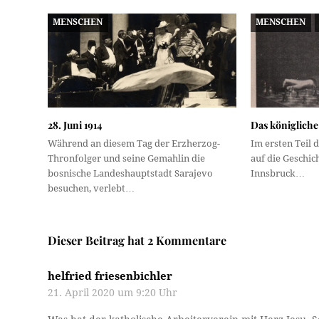
MENSCHEN
MENSCHEN
28. Juni 1914
Das königliche 
Während an diesem Tag der Erzherzog-
Im ersten Teil 
Thronfolger und seine Gemahlin die
auf die Geschic
bosnische Landeshauptstadt Sarajevo
Innsbruck…
besuchen, verlebt…
Dieser Beitrag hat 2 Kommentare
helfried friesenbichler
21. April 2020 um 9:20 Uhr