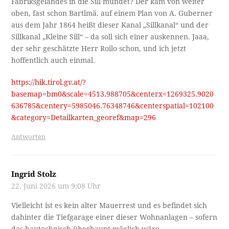
Fabriksgeländes in die Sill mündet? Der kam von weiter
oben, fast schon Bartlmä. auf einem Plan von A. Guberner
aus dem Jahr 1864 heißt dieser Kanal „Sillkanal“ und der
Sillkanal „Kleine Sill“ – da soll sich einer auskennen. Jaaa,
der sehr geschätzte Herr Roilo schon, und ich jetzt
hoffentlich auch einmal.
https://hik.tirol.gv.at/?
basemap=bm0&scale=4513.988705&centerx=1269325.9020
636785&centery=5985046.76348746&centerspatial=102100
&category=Detailkarten_georef&map=296
Antworten
Ingrid Stolz
22. Juni 2026 um 9:08 Uhr
Vielleicht ist es kein alter Mauerrest und es befindet sich
dahinter die Tiefgarage einer dieser Wohnanlagen – sofern