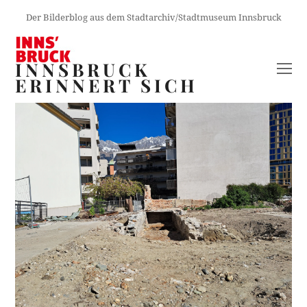
Der Bilderblog aus dem Stadtarchiv/Stadtmuseum Innsbruck
INNSBRUCK
O
ERINNERT SICH
M
M