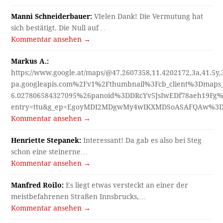
Manni Schneiderbauer:
VIelen Dank! Die Vermutung hat
sich bestätigt. Die Null auf…
Kommentar ansehen →
Markus A.:
https://www.google.at/maps/@47.2607358,11.4202172,3a,41.5y
pa.googleapis.com%2Fv1%2Fthumbnail%3Fcb_client%3Dmap
6.027806584327095%26panoid%3DDRcYv5JsIwEDf78aeh19Fg%
entry=ttu&g_ep=EgoyMDI2MDgwMy4wIKXMDSoASAFQAw%3
Kommentar ansehen →
Henriette Stepanek:
Interessant! Da gab es also bei Steg
schon eine steinerne…
Kommentar ansehen →
Manfred Roilo:
Es liegt etwas versteckt an einer der
meistbefahrenen Straßen Innsbrucks,…
Kommentar ansehen →