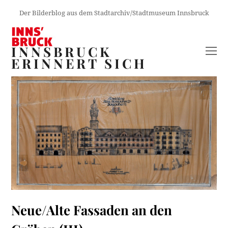
Der Bilderblog aus dem Stadtarchiv/Stadtmuseum Innsbruck
INNSBRUCK
O
ERINNERT SICH
M
M
Neue/Alte Fassaden an den