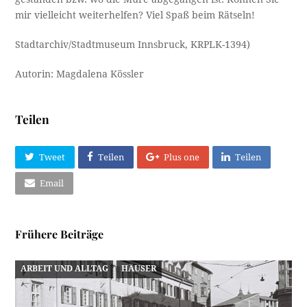
mir vielleicht weiterhelfen? Viel Spaß beim Rätseln!
Stadtarchiv/Stadtmuseum Innsbruck, KRPLK-1394)
Autorin: Magdalena Kössler
Teilen
Tweet
Teilen
Plus one
Teilen
Email
Frühere Beiträge
ARBEIT UND ALLTAG
HÄUSER