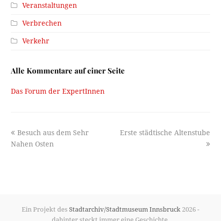
Veranstaltungen
Verbrechen
Verkehr
Alle Kommentare auf einer Seite
Das Forum der ExpertInnen
previous
next
Besuch aus dem Sehr
Erste städtische Altenstube
post:
post:
Nahen Osten
Ein Projekt des
Stadtarchiv/Stadtmuseum Innsbruck
2026 -
dahinter steckt immer eine Geschichte.