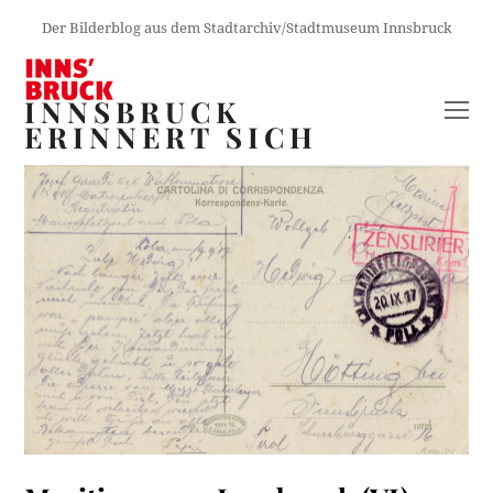
Der Bilderblog aus dem Stadtarchiv/Stadtmuseum Innsbruck
INNSBRUCK
O
ERINNERT SICH
M
M