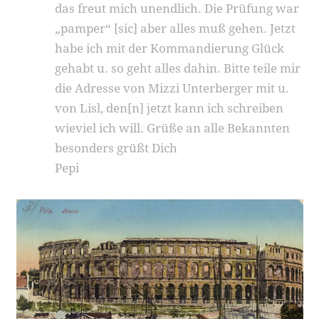
das freut mich unendlich. Die Prüfung war
„pamper“ [sic] aber alles muß gehen. Jetzt
habe ich mit der Kommandierung Glück
gehabt u. so geht alles dahin. Bitte teile mir
die Adresse von Mizzi Unterberger mit u.
von Lisl, den[n] jetzt kann ich schreiben
wieviel ich will. Grüße an alle Bekannten
besonders grüßt Dich
Pepi