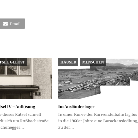
Email
TSEL GELÖST
HÄUSER
MENSCHEN
el IV – Auflösung
Im Ausländerlager
 dieses Rätsel schnell
In einer Kurve der Karwendelbahn lag bis
elt sich um Roßbachstraße
in die 1960er Jahre eine Barackensiedlung,
 Schönegger:…
zu der…