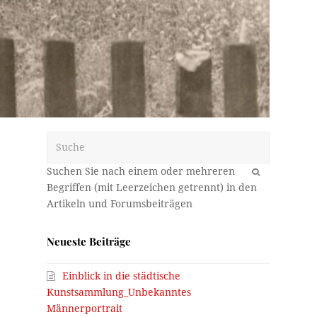
Suche
OK
Neueste Beiträge
Einblick in die städtische
Kunstsammlung_Unbekanntes
Männerportrait