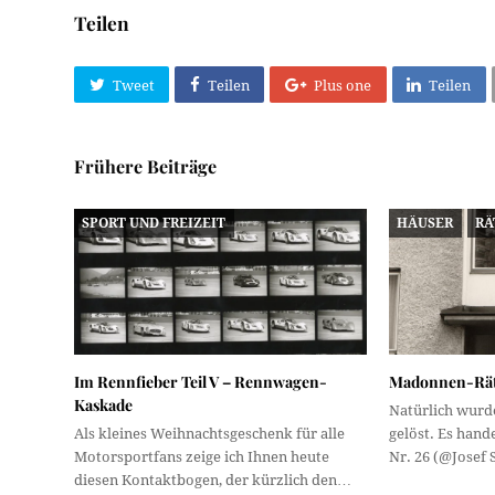
Teilen
Tweet
Teilen
Plus one
Teilen
Frühere Beiträge
SPORT UND FREIZEIT
HÄUSER
RÄ
Im Rennfieber Teil V – Rennwagen-
Madonnen-Räts
Kaskade
Natürlich wurde
Als kleines Weihnachtsgeschenk für alle
gelöst. Es hand
Motorsportfans zeige ich Ihnen heute
Nr. 26 (@Josef
diesen Kontaktbogen, der kürzlich den…