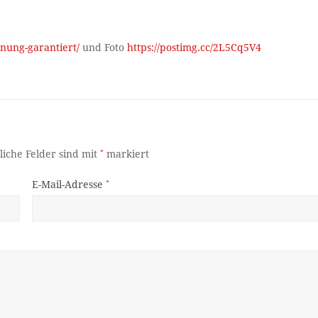
nnung-garantiert/
und Foto
https://postimg.cc/2L5Cq5V4
liche Felder sind mit
*
markiert
E-Mail-Adresse
*