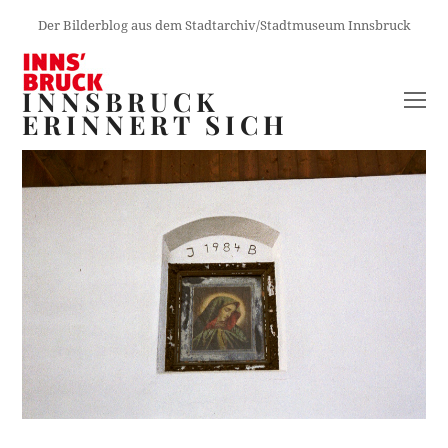
Der Bilderblog aus dem Stadtarchiv/Stadtmuseum Innsbruck
INNSBRUCK
O
ERINNERT SICH
M
M