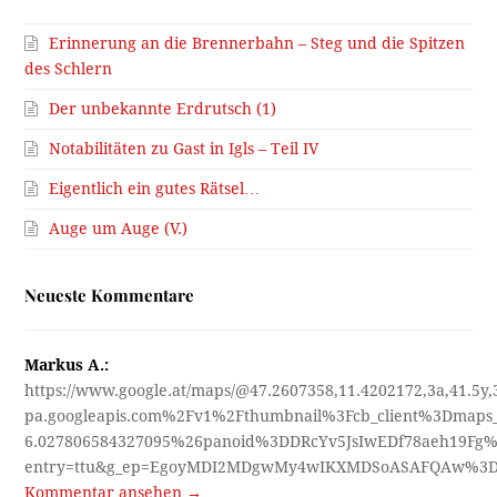
Erinnerung an die Brennerbahn – Steg und die Spitzen
des Schlern
Der unbekannte Erdrutsch (1)
Notabilitäten zu Gast in Igls – Teil IV
Eigentlich ein gutes Rätsel…
Auge um Auge (V.)
Neueste Kommentare
Markus A.:
https://www.google.at/maps/@47.2607358,11.4202172,3a,41.5y
pa.googleapis.com%2Fv1%2Fthumbnail%3Fcb_client%3Dmap
6.027806584327095%26panoid%3DDRcYv5JsIwEDf78aeh19Fg%
entry=ttu&g_ep=EgoyMDI2MDgwMy4wIKXMDSoASAFQAw%3
Kommentar ansehen →