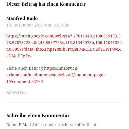
Dieser Beitrag hat einen Kommentar
Manfred Roilo
19. Dezember 2023 um 8:52 Uhr
https://earth.google.com/web/@47.27011349,11.40515173,5
78.57678223a,0d,43.8537723y,115.81342073h,106.11041322
t,0.0017r/data=IhoKFnpsY0xIb3RtQkFMRUlDN2dTLWFWcX
cQAjoDCgEw
Siehe auch Beitrag
https://innsbruck-
erinnert.at/madonnen-raetsel-xv-2/comment-page-
1/#comment-32763
Antworten
Schreibe einen Kommentar
Deine E-Mail-Adresse wird nicht veröffentlicht.