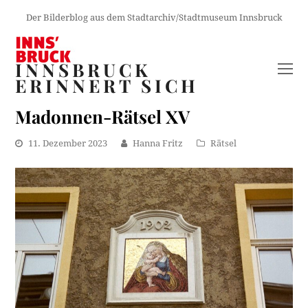
Der Bilderblog aus dem Stadtarchiv/Stadtmuseum Innsbruck
INNSBRUCK
O
ERINNERT SICH
M
M
Madonnen-Rätsel XV
11. Dezember 2023
Hanna Fritz
Rätsel