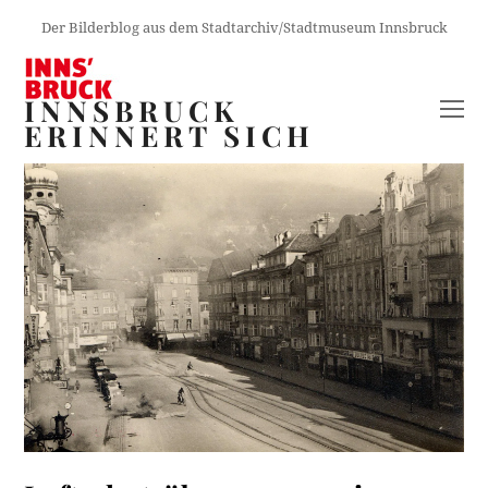
Der Bilderblog aus dem Stadtarchiv/Stadtmuseum Innsbruck
INNSBRUCK
O
ERINNERT SICH
M
M