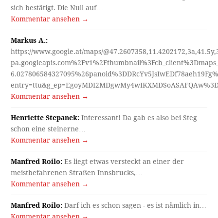
sich bestätigt. Die Null auf…
Kommentar ansehen →
Markus A.:
https://www.google.at/maps/@47.2607358,11.4202172,3a,41.5y
pa.googleapis.com%2Fv1%2Fthumbnail%3Fcb_client%3Dmap
6.027806584327095%26panoid%3DDRcYv5JsIwEDf78aeh19Fg%
entry=ttu&g_ep=EgoyMDI2MDgwMy4wIKXMDSoASAFQAw%3
Kommentar ansehen →
Henriette Stepanek:
Interessant! Da gab es also bei Steg
schon eine steinerne…
Kommentar ansehen →
Manfred Roilo:
Es liegt etwas versteckt an einer der
meistbefahrenen Straßen Innsbrucks,…
Kommentar ansehen →
Manfred Roilo:
Darf ich es schon sagen - es ist nämlich in…
Kommentar ansehen →