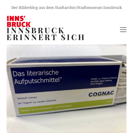
Der Bilderblog aus dem Stadtarchiv/Stadtmuseum Innsbruck
INNSBRUCK
O
ERINNERT SICH
M
M