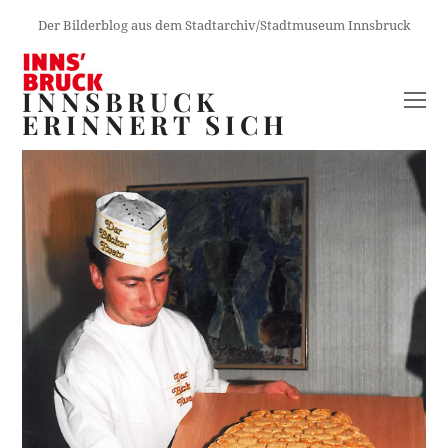
Der Bilderblog aus dem Stadtarchiv/Stadtmuseum Innsbruck
INNSBRUCK
O
ERINNERT SICH
M
M