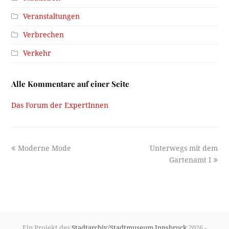
Veranstaltungen
Verbrechen
Verkehr
Alle Kommentare auf einer Seite
Das Forum der ExpertInnen
previous
next
Moderne Mode
Unterwegs mit dem
post:
post:
Gartenamt I
Ein Projekt des
Stadtarchiv/Stadtmuseum Innsbruck
2026 -